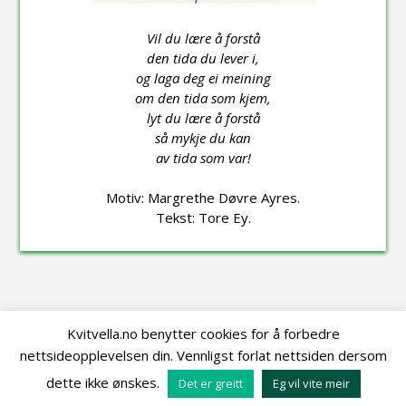
Vil du lære å forstå
den tida du lever i,
og laga deg ei meining
om den tida som kjem,
lyt du lære å forstå
så mykje du kan
av tida som var!
Motiv: Margrethe Døvre Ayres.
Tekst: Tore Ey.
Kvitvella.no benytter cookies for å forbedre
nettsideopplevelsen din. Vennligst forlat nettsiden dersom
Utvikla av
Ormstad Multimedia
for Kvitvella Forlag © 2021
dette ikke ønskes.
Det er greitt
Eg vil vite meir