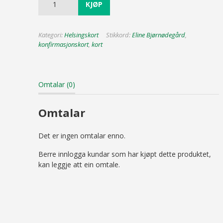
KJØP
nr.
2
quantity
Kategori:
Helsingskort
Stikkord:
Eline Bjørnødegård
,
konfirmasjonskort
,
kort
Omtalar (0)
Omtalar
Det er ingen omtalar enno.
Berre innlogga kundar som har kjøpt dette produktet,
kan leggje att ein omtale.