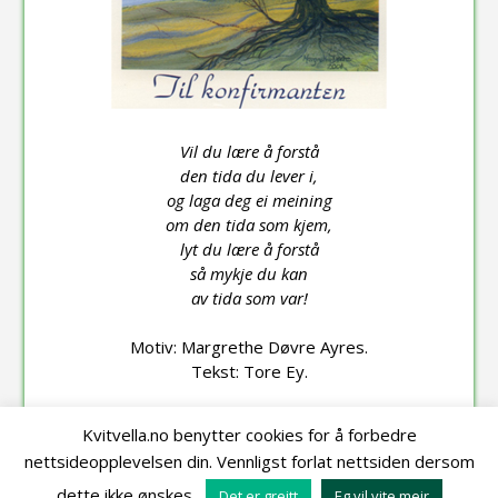
Vil du lære å forstå
den tida du lever i,
og laga deg ei meining
om den tida som kjem,
lyt du lære å forstå
så mykje du kan
av tida som var!
Motiv: Margrethe Døvre Ayres.
Tekst: Tore Ey.
Kvitvella.no benytter cookies for å forbedre
nettsideopplevelsen din. Vennligst forlat nettsiden dersom
Utvikla av
Ormstad Multimedia
for Kvitvella Forlag © 2021
dette ikke ønskes.
Det er greitt
Eg vil vite meir