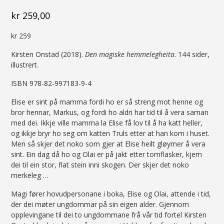
kr
259,00
kr 259
Kirsten Onstad (2018).
Den magiske hemmelegheita
. 144 sider,
illustrert.
ISBN 978-82-997183-9-4
Elise er sint på mamma fordi ho er så streng mot henne og
bror hennar, Markus, og fordi ho aldri har tid til å vera saman
med dei. Ikkje ville mamma la Elise få lov til å ha katt heller,
og ikkje bryr ho seg om katten Truls etter at han kom i huset.
Men så skjer det noko som gjer at Elise heilt gløymer å vera
sint. Ein dag då ho og Olai er på jakt etter tomflasker, kjem
dei til ein stor, flat stein inni skogen. Der skjer det noko
merkeleg …
Magi fører hovudpersonane i boka, Elise og Olai, attende i tid,
der dei møter ungdommar på sin eigen alder. Gjennom
opplevingane til dei to ungdommane frå vår tid fortel Kirsten