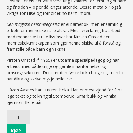
Onstad korleis det var å vera ung i Valdres for femti og hundre
og år sidan – og endå lenger attende. Desse møta blir også
viktige for Elise og forholdet ho har til mora.
Den magiske hemmelegheita
er ei barnebok, men er samtidig
ei bok for menneske i alle aldrar. Med livserfaring frå arbeid
med menneske i ulike livsfasar har Kirsten Onstad den
menneskekunnskapen som gjer henne skikka til å forstå og
framstille både barn og vaksne.
Kirsten Onstad (f. 1955) er utdanna spesialpedagog og har
arbeidd med både unge og gamle innanfor helse- og
omsorgssektoren. Dette er den fyrste boka ho gir ut, men ho
har dikta og skrive mykje heile livet.
Håkon Aasnes har illustrert boka. Han er mest kjend for å ha
laga tekst og teikning til Stomperud, Smørbukk og Annika
gjennom fleire tiår.
Den
magiske
hemmelegheita
quantity
KJØP